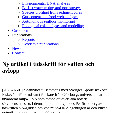
Environmental DNA analyses
Ballast water testing and port surveys
Species profiling from sediment cores
Gut content and food web analyses
Autonomous seafloor monitoring
Ecological risk analyses and modelling
Customers
Publications
Reports
Academic publications
News
Contact
Ny artikel i tidsskrift för vatten och
avlopp
[2025-02-01] Seanlytics tillsammans med Sveriges Sportfiske- och
Fiskevårdsförbund samt forskare från Göteborgs universitet har
utvärderat miljö-DNA som metod att övervaka hotade
sötvattensmusslor. I denna artikel intervjuades Per Sundberg av
tidskriften VA-guiden om vad miljö-DNA egentligen är och vilken
potential metoden har i miljöövervakning.