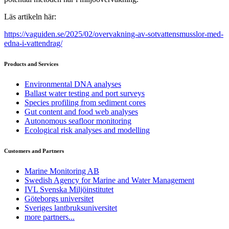
Läs artikeln här:
https://vaguiden.se/2025/02/overvakning-av-sotvattensmusslor-med-
edna-i-vattendrag/
Products and Services
Environmental DNA analyses
Ballast water testing and port surveys
Species profiling from sediment cores
Gut content and food web analyses
Autonomous seafloor monitoring
Ecological risk analyses and modelling
Customers and Partners
Marine Monitoring AB
Swedish Agency for Marine and Water Management
IVL Svenska Miljöinstitutet
Göteborgs universitet
Sveriges lantbruksuniversitet
more partners...